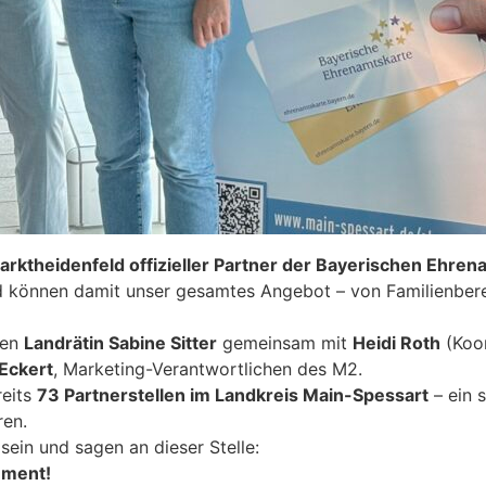
rktheidenfeld offizieller Partner der Bayerischen Ehren
 können damit unser gesamtes Angebot – von Familienberei
ten
Landrätin Sabine Sitter
gemeinsam mit
Heidi Roth
(Koor
Eckert
, Marketing-Verantwortlichen des M2.
reits
73 Partnerstellen im Landkreis Main-Spessart
– ein 
ren.
sein und sagen an dieser Stelle:
ement!