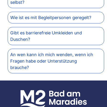
selbst?
Wie ist es mit Begleitpersonen geregelt?
Gibt es barrierefreie Umkleiden und
Duschen?
An wen kann ich mich wenden, wenn ich
Fragen habe oder Unterstützung
brauche?